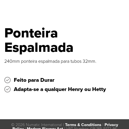
Ponteira
Espalmada
240mm ponteira espalmada para tubos 32mm.
Feito para Durar
Adapta-se a qualquer Henry ou Hetty
© 2026 Numatic International |
Terms & Conditions
|
Privacy
Policy
|
Modern Slavery Act
|
VAT Number: GB 185 5172 46