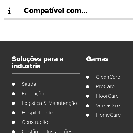
Compatível com...
Soluções para a
Gamas
industria
CleanCare
Saúde
ProCare
Educação
FloorCare
Logística & Manutenção
VersaCare
Hospitalidade
HomeCare
Construção
Gestão de Instalações