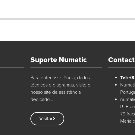
Suporte Numatic
Contac
Para obter assistência, dados
Tel: +
técnicos e diagramas, visite o
Numatic
nosso site de assistência
Portug
dedicado…
numati
R. Fran
79 fra
Visitar
Maria 