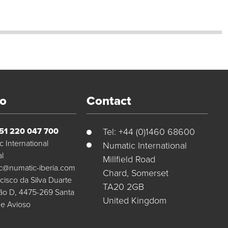
to
Contact
351 220 047 700
Tel: +44 (0)1460 68600
 International
Numatic International
al
Millfield Road
c@numatic-iberia.com
Chard, Somerset
cisco da Silva Duarte
TA20 2GB
ção D, 4475-269 Santa
United Kingdom
de Avioso