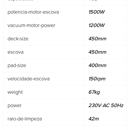
potencia-motor-escova
1500W
vacuum-motor-power
1200W
deck-size
450mm
escova
450mm
pad-size
400mm
velocidade-escova
150rpm
weight
67kg
power
230V AC 50Hz
raio-de-limpeza
42m