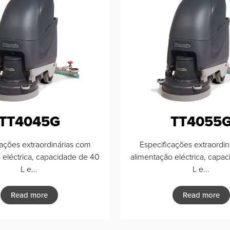
TT4045G
TT4055
cações extraordinárias com
Especificações extraordin
 eléctrica, capacidade de 40
alimentação eléctrica, capa
L e...
L e...
Read more
Read more