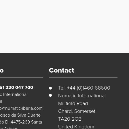
to
Contact
351 220 047 700
Tel: +44 (0)1460 68600
 International
Numatic International
al
Millfield Road
c@numatic-iberia.com
Chard, Somerset
cisco da Silva Duarte
TA20 2GB
ção D, 4475-269 Santa
United Kingdom