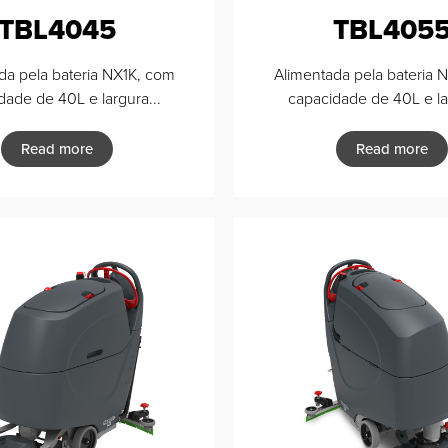
TBL4045
TBL405
da pela bateria NX1K, com
Alimentada pela bateria 
dade de 40L e largura...
capacidade de 40L e lar
Read more
Read more