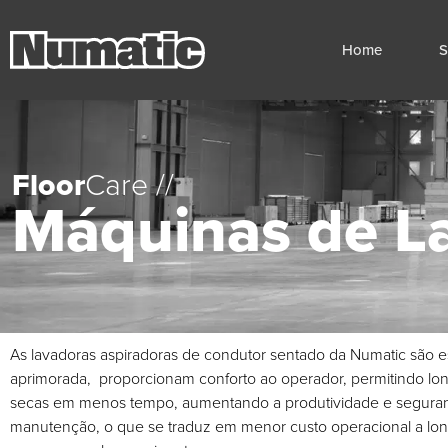
Home
S
Floor
Care //
Máquinas de L
As lavadoras aspiradoras de condutor sentado da Numatic são e
aprimorada, proporcionam conforto ao operador, permitindo lon
secas em menos tempo, aumentando a produtividade e segurança,
manutenção, o que se traduz em menor custo operacional a lon