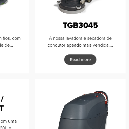
2
TGB3045
 fios, com
A nossa lavadora e secadora de
e de...
condutor apeado mais vendida,...
Read more
/
T
 com uma
0L e...