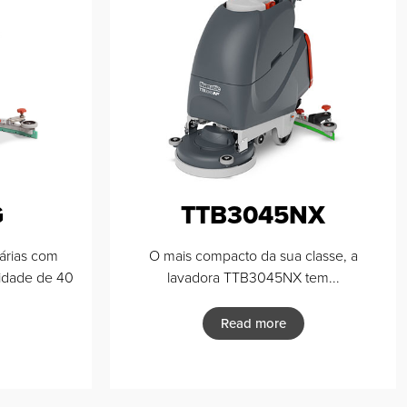
G
TTB3045NX
árias com
O mais compacto da sua classe, a
cidade de 40
lavadora TTB3045NX tem...
Read more