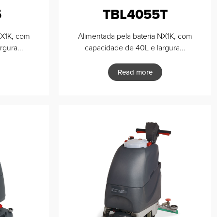
5
TBL4055T
NX1K, com
Alimentada pela bateria NX1K, com
gura...
capacidade de 40L e largura...
Read more